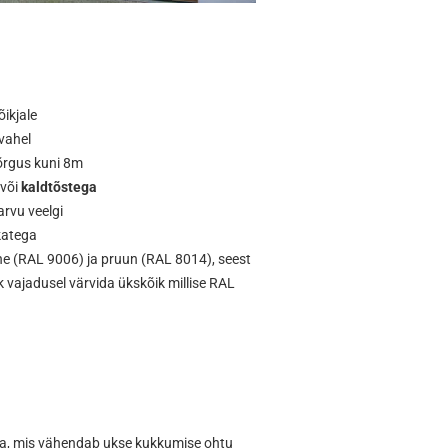
ikjale
vahel
kõrgus kuni 8m
või
kaldtõstega
rvu veelgi
katega
ne (RAL 9006) ja pruun (RAL 8014), seest
k vajadusel värvida ükskõik millise RAL
a, mis vähendab ukse kukkumise ohtu