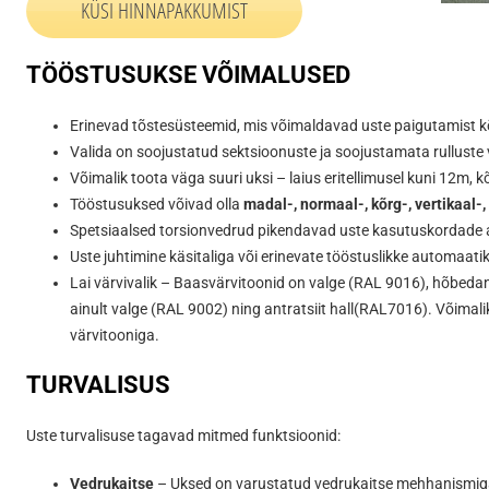
KÜSI HINNAPAKKUMIST
TÖÖSTUSUKSE VÕIMALUSED
Erinevad tõstesüsteemid, mis võimaldavad uste paigutamist kõ
Valida on soojustatud sektsioonuste ja soojustamata rulluste 
Võimalik toota väga suuri uksi – laius eritellimusel kuni 12m, 
Tööstusuksed võivad olla
madal-,
normaal-,
kõrg-,
vertikaal-,
Spetsiaalsed torsionvedrud pikendavad uste kasutuskordade a
Uste juhtimine käsitaliga või erinevate tööstuslikke automaati
Lai värvivalik – Baasvärvitoonid on valge (RAL 9016), hõbeda
ainult valge (RAL 9002) ning antratsiit hall(RAL7016). Võimali
värvitooniga.
TURVALISUS
Uste turvalisuse tagavad mitmed funktsioonid:
Vedrukaitse
– Uksed on varustatud vedrukaitse mehhanismig