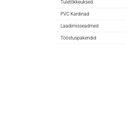
Tuletõkkeuksed
PVC Kardinad
Laadimisseadmed
Tööstuspakendid