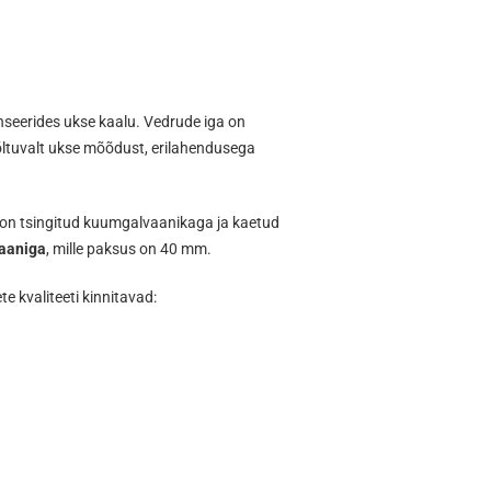
nseerides ukse kaalu. Vedrude iga on
õltuvalt ukse mõõdust, erilahendusega
 on tsingitud kuumgalvaanikaga ja kaetud
taaniga
, mille paksus on 40 mm.
 kvaliteeti kinnitavad: