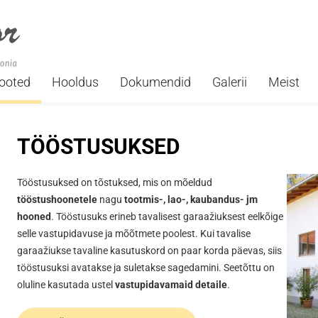
ooted
Hooldus
Dokumendid
Galerii
Meist
TÖÖSTUSUKSED
Tööstusuksed on tõstuksed, mis on mõeldud
tööstushoonetele
nagu
tootmis-, lao-, kaubandus- jm
hooned
. Tööstusuks erineb tavalisest garaažiuksest eelkõige
selle vastupidavuse ja mõõtmete poolest. Kui tavalise
garaažiukse tavaline kasutuskord on paar korda päevas, siis
tööstusuksi avatakse ja suletakse sagedamini. Seetõttu on
oluline kasutada ustel
vastupidavamaid detaile
.