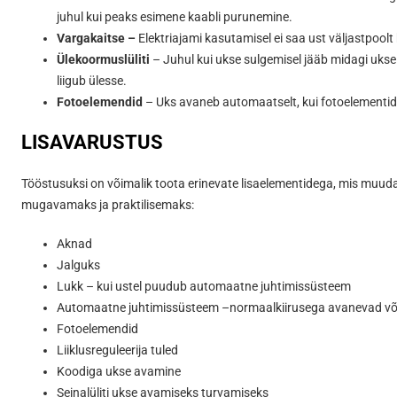
juhul kui peaks esimene kaabli purunemine.
Vargakaitse –
Elektriajami kasutamisel ei saa ust väljastpoolt
Ülekoormuslüliti
– Juhul kui ukse sulgemisel jääb midagi ukse 
liigub ülesse.
Fotoelemendid
– Uks avaneb automaatselt, kui fotoelementide
LISAVARUSTUS
Tööstusuksi on võimalik toota erinevate lisaelementidega, mis muud
mugavamaks ja praktilisemaks:
Aknad
Jalguks
Lukk – kui ustel puudub automaatne juhtimissüsteem
Automaatne juhtimissüsteem –normaalkiirusega avanevad või
Fotoelemendid
Liiklusreguleerija tuled
Koodiga ukse avamine
Seinalüliti ukse avamiseks turvamiseks