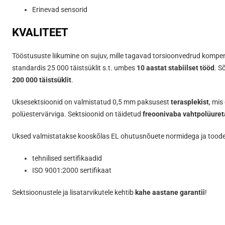
Erinevad sensorid
KVALITEET
Tööstususte liikumine on sujuv, mille tagavad torsioonvedrud kompe
standardis 25 000 täistsüklit s.t. umbes
10 aastat stabiilset tööd
. S
200 000 täistsüklit
.
Uksesektsioonid on valmistatud 0,5 mm paksusest
terasplekist
, mis
polüestervärviga. Sektsioonid on täidetud
freoonivaba vahtpolüure
Uksed valmistatakse kooskõlas EL ohutusnõuete normidega ja toodete
tehnilised sertifikaadid
ISO 9001:2000 sertifikaat
Sektsioonustele ja lisatarvikutele kehtib
kahe aastane garantii
!