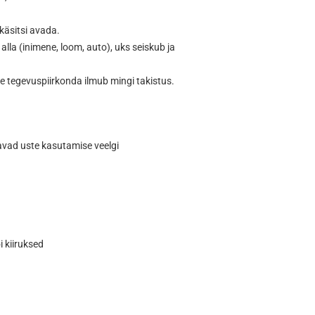
 käsitsi avada.
alla (inimene, loom, auto), uks seiskub ja
 tegevuspiirkonda ilmub mingi takistus.
avad uste kasutamise veelgi
 kiiruksed