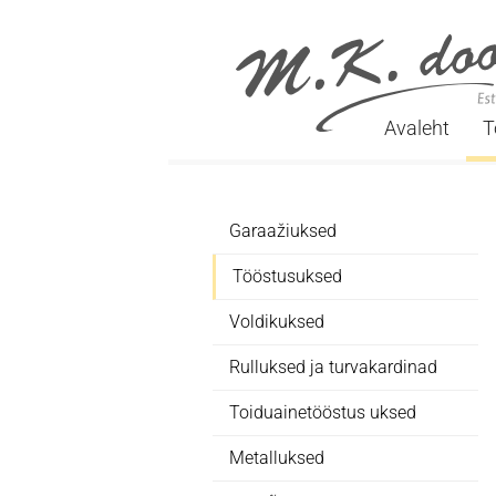
Avaleht
T
Garaažiuksed
Tööstusuksed
Voldikuksed
Rulluksed ja turvakardinad
Toiduainetööstus uksed
Metalluksed