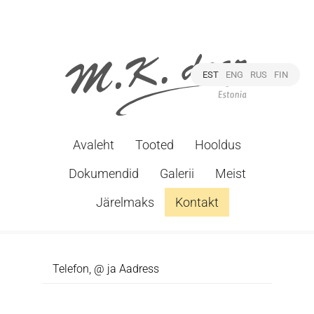
EST
ENG
RUS
FIN
Avaleht
Tooted
Hooldus
Dokumendid
Galerii
Meist
Järelmaks
Kontakt
Telefon, @ ja Aadress