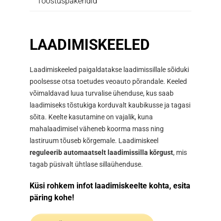
Tööstuspakendid
LAADIMISKEELED
Laadimiskeeled paigaldatakse laadimissillale sõiduki
poolsesse otsa toetudes veoauto põrandale. Keeled
võimaldavad luua turvalise ühenduse, kus saab
laadimiseks tõstukiga korduvalt kaubikusse ja tagasi
sõita. Keelte kasutamine on vajalik, kuna
mahalaadimisel väheneb koorma mass ning
lastiruum tõuseb kõrgemale. Laadimiskeel
reguleerib automaatselt laadimissilla kõrgust
, mis
tagab püsivalt ühtlase sillaühenduse.
Küsi rohkem infot laadimiskeelte kohta, esita
päring kohe!