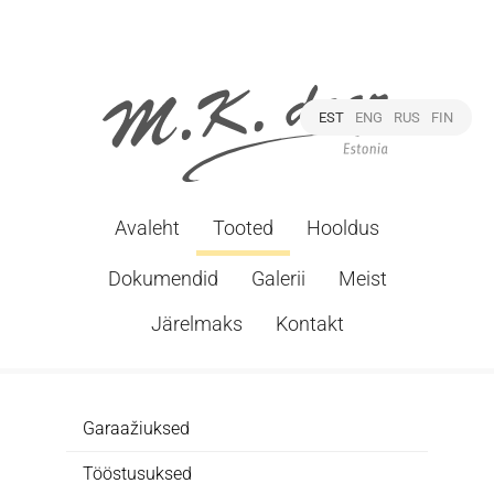
EST
ENG
RUS
FIN
Avaleht
Tooted
Hooldus
Dokumendid
Galerii
Meist
Järelmaks
Kontakt
Garaažiuksed
Tööstusuksed