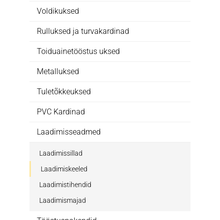
Voldikuksed
Rulluksed ja turvakardinad
Toiduainetööstus uksed
Metalluksed
Tuletõkkeuksed
PVC Kardinad
Laadimisseadmed
Laadimissillad
Laadimiskeeled
Laadimistihendid
Laadimismajad