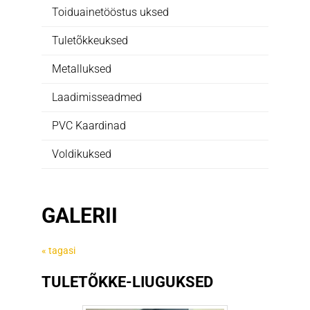
Toiduainetööstus uksed
Tuletõkkeuksed
Metalluksed
Laadimisseadmed
PVC Kaardinad
Voldikuksed
GALERII
« tagasi
TULETÕKKE-LIUGUKSED