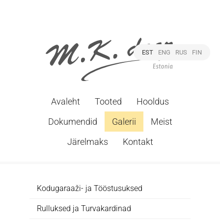
EST
ENG
RUS
FIN
Avaleht
Tooted
Hooldus
Dokumendid
Galerii
Meist
Järelmaks
Kontakt
Kodugaraaži- ja Tööstusuksed
Rulluksed ja Turvakardinad