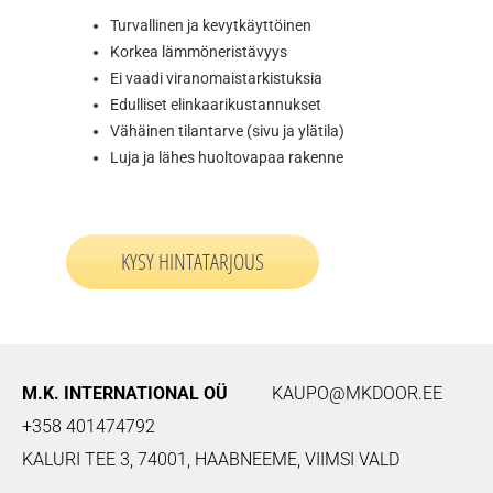
Turvallinen ja kevytkäyttöinen
Korkea lämmöneristävyys
Ei vaadi viranomaistarkistuksia
Edulliset elinkaarikustannukset
Vähäinen tilantarve (sivu ja ylätila)
Luja ja lähes huoltovapaa rakenne
KYSY HINTATARJOUS
M.K. INTERNATIONAL OÜ
KAUPO@MKDOOR.EE
+358 401474792
KALURI TEE 3, 74001, HAABNEEME, VIIMSI VALD