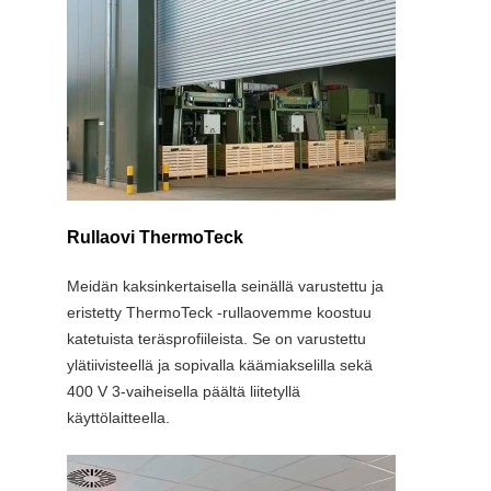
Rullaovi ThermoTeck
Rullao
Meidän kaksinkertaisella seinällä varustettu ja
Teckentr
eristetty ThermoTeck -rullaovemme koostuu
erottuu y
katetuista teräsprofiileista. Se on varustettu
Älykkääs
ylätiivisteellä ja sopivalla käämiakselilla sekä
ansiosta 
400 V 3-vaiheisella päältä liitetyllä
käyttölaitteella.