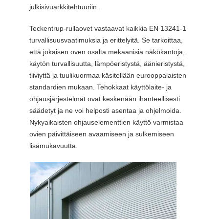
julkisivuarkkitehtuuriin.
Teckentrup-rullaovet vastaavat kaikkia EN 13241-1
turvallisuusvaatimuksia ja erittelyitä. Se tarkoittaa,
että jokaisen oven osalta mekaanisia näkökantoja,
käytön turvallisuutta, lämpöeristystä, äänieristystä,
tiiviyttä ja tuulikuormaa käsitellään eurooppalaisten
standardien mukaan. Tehokkaat käyttölaite- ja
ohjausjärjestelmät ovat keskenään ihanteellisesti
säädetyt ja ne voi helposti asentaa ja ohjelmoida.
Nykyaikaisten ohjauselementtien käyttö varmistaa
ovien päivittäiseen avaamiseen ja sulkemiseen
lisämukavuutta.