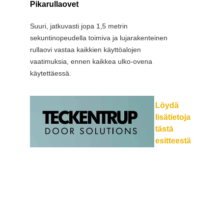
Pikarullaovet
PVC pi
Suuri, jatkuvasti jopa 1,5 metrin
Teckentr
sekuntinopeudella toimiva ja lujarakenteinen
vaativaa
rullaovi vastaa kaikkien käyttöalojen
ulko-olo
vaatimuksia, ennen kaikkea ulko-ovena
liikevir
käytettäessä.
energiah
Löydä
lisätietoja
tästä
esitteestä.