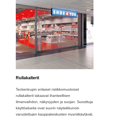
Rullakalterit
XXL Ru
Teckentrupin erilaiset ristikkomuotoiset
Kaksoisr
rullakalterit takaavat ihanteellisen
toisiaan
ilmanvaihdon, näkyvyyden ja suojan. Suosittuja
on jopa 
käyttöalueita ovat suurin näyteikkunoin
levyinen 
varustettujen kauppakeskusten myyntikäytävät,
keskituki