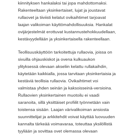
kiinnityksen hankalaksi tai jopa mahdottomaksi.
Rakenteeltaan yksinkertaiset, lujat ja joustavat
rullaovet ja tiiviisti kelatut ovikaihtimet tarjoavat
laajan valikoiman käyttömahdollisuuksia. Hankalat
ovijärjestelmät erottuvat kustannustehokkuudellaan,
kestävyydellään ja yksinkertaisella rakenteellaan.
Teollisuuskäyttöön tarkoitettuja rullaovia, joissa on
sivuilla ohjauskiskot ja ovena kulkuaukon
ylityksessä olevaan akseliin kelattu rullakaihdin,
käytetään kaikkialla, jossa tarvitaan yksinkertaisia ja
kestäviä teollisia rullaovia. Ovikaihtimet voi
valmistaa yhden seinän ja kaksoisseinä-versioina.
Rullaovien yksinkertainen muotoilu ei vaadi
saranoita, sillä yksittäiset profiilit työnnetään vain
toistensa sisään. Laajan värivalikoiman ansiosta
suunnittelijat ja arkkitehdit voivat käyttää luovuuden
kannalta tärkeää voimavaraa, toteuttaa yksilöllistä
tyyliään ja sovittaa ovet olemassa olevaan