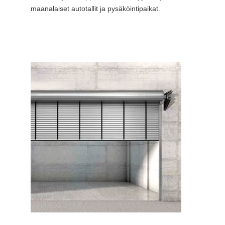
maanalaiset autotallit ja pysäköintipaikat.
mahdolli
työntämi
18 metri
metri.