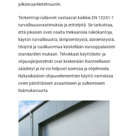
julkisivuarkkitehtuuriin.
Teckentrup-rullaovet vastaavat kaikkia EN 13241-1
turvallisuusvaatimuksia ja erittelyitä. Se tarkoittaa,
että jokaisen oven osalta mekaanisia näkökantoja,
käytön turvallisuutta, lämpöeristystä, äänieristystä,
tiiviyttä ja tuulikuormaa käsitellään eurooppalaisten
standardien mukaan. Tehokkaat käyttölaite- ja
ohjausjärjestelmät ovat keskenään ihanteellisesti
säädetyt ja ne voi helposti asentaa ja ohjelmoida.
Nykyaikaisten ohjauselementtien käyttö varmistaa
ovien päivittäiseen avaamiseen ja sulkemiseen
lisämukavuutta.