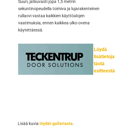
Suuri, jatkuvasti jopa 1,5 metrin
Teckentr
sekuntinopeudella toimiva ja lujarakenteinen
vaativaa
rullaovi vastaa kaikkien käyttöalojen
ulko-olo
vaatimuksia, ennen kaikkea ulko-ovena
liikevir
käytettäessä.
energiah
Löydä
lisätietoja
tästä
esitteestä.
Lisää kuvia
löydät galleriasta
.