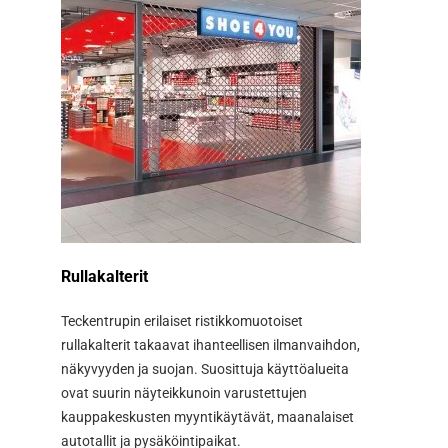
Rullakalterit
XXL Rul
Teckentrupin erilaiset ristikkomuotoiset
Kaksoisr
rullakalterit takaavat ihanteellisen ilmanvaihdon,
toisiaan 
näkyvyyden ja suojan. Suosittuja käyttöalueita
on jopa 
ovat suurin näyteikkunoin varustettujen
levyinen 
kauppakeskusten myyntikäytävät, maanalaiset
keskituki
autotallit ja pysäköintipaikat.
mahdollis