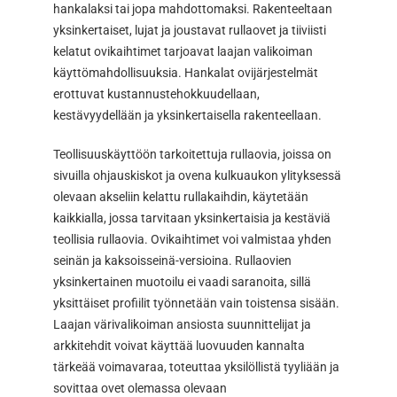
hankalaksi tai jopa mahdottomaksi. Rakenteeltaan
yksinkertaiset, lujat ja joustavat rullaovet ja tiiviisti
kelatut ovikaihtimet tarjoavat laajan valikoiman
käyttömahdollisuuksia. Hankalat ovijärjestelmät
erottuvat kustannustehokkuudellaan,
kestävyydellään ja yksinkertaisella rakenteellaan.
Teollisuuskäyttöön tarkoitettuja rullaovia, joissa on
sivuilla ohjauskiskot ja ovena kulkuaukon ylityksessä
olevaan akseliin kelattu rullakaihdin, käytetään
kaikkialla, jossa tarvitaan yksinkertaisia ja kestäviä
teollisia rullaovia. Ovikaihtimet voi valmistaa yhden
seinän ja kaksoisseinä-versioina. Rullaovien
yksinkertainen muotoilu ei vaadi saranoita, sillä
yksittäiset profiilit työnnetään vain toistensa sisään.
Laajan värivalikoiman ansiosta suunnittelijat ja
arkkitehdit voivat käyttää luovuuden kannalta
tärkeää voimavaraa, toteuttaa yksilöllistä tyyliään ja
sovittaa ovet olemassa olevaan