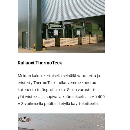
Rullaovi ThermoTeck
Rullaov
Meidän kaksinkertaisella seinällä varustettu ja
Teckentru
eristetty ThermoTeck -rullaovemme koostuu
erottuu y
katetuista teräsprofiileista. Se on varustettu
Älykkääs
ylätiivisteellä ja sopivalla käämiakselilla sekä 400
ansiosta 
V 3-vaiheisella päältä liitetyllä käyttölaitteella.