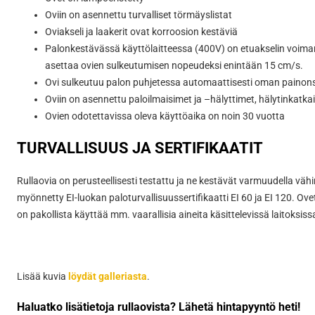
Oviin on asennettu turvalliset törmäyslistat
Oviakseli ja laakerit ovat korroosion kestäviä
Palonkestävässä käyttölaitteessa (400V) on etuakselin voimans
asettaa ovien sulkeutumisen nopeudeksi enintään 15 cm/s.
Ovi sulkeutuu palon puhjetessa automaattisesti oman painon
Oviin on asennettu paloilmaisimet ja –hälyttimet, hälytinkatkais
Ovien odotettavissa oleva käyttöaika on noin 30 vuotta
TURVALLISUUS JA SERTIFIKAATIT
Rullaovia on perusteellisesti testattu ja ne kestävät varmuudella väh
myönnetty EI-luokan paloturvallisuussertifikaatti EI 60 ja EI 120. Ov
on pakollista käyttää mm. vaarallisia aineita käsittelevissä laitoksiss
Lisää kuvia
löydät galleriasta
.
Haluatko lisätietoja rullaovista? Lähetä hintapyyntö heti!