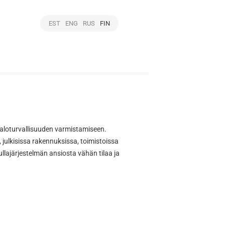
EST
ENG
RUS
FIN
 paloturvallisuuden varmistamiseen.
ulkisissa rakennuksissa, toimistoissa
ullajärjestelmän ansiosta vähän tilaa ja