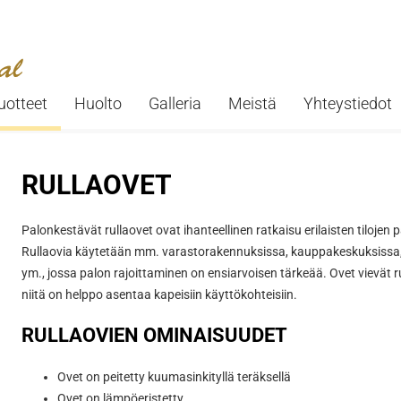
uotteet
Huolto
Galleria
Meistä
Yhteystiedot
RULLAOVET
Palonkestävät rullaovet ovat ihanteellinen ratkaisu erilaisten tilojen
Rullaovia käytetään mm. varastorakennuksissa, kauppakeskuksissa, j
ym., jossa palon rajoittaminen on ensiarvoisen tärkeää. Ovet vievät r
niitä on helppo asentaa kapeisiin käyttökohteisiin.
RULLAOVIEN OMINAISUUDET
Ovet on peitetty kuumasinkityllä teräksellä
Ovet on lämpöeristetty