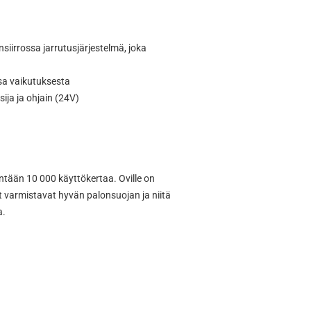
iirrossa jarrutusjärjestelmä, joka
sa vaikutuksesta
ija ja ohjain (24V)
intään 10 000 käyttökertaa. Oville on
et varmistavat hyvän palonsuojan ja niitä
a.