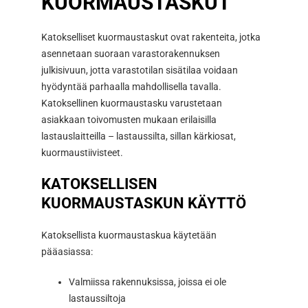
KUORMAUSTASKUT
Katokselliset kuormaustaskut ovat rakenteita, jotka
asennetaan suoraan varastorakennuksen
julkisivuun, jotta varastotilan sisätilaa voidaan
hyödyntää parhaalla mahdollisella tavalla.
Katoksellinen kuormaustasku varustetaan
asiakkaan toivomusten mukaan erilaisilla
lastauslaitteilla – lastaussilta, sillan kärkiosat,
kuormaustiivisteet.
KATOKSELLISEN
KUORMAUSTASKUN KÄYTTÖ
Katoksellista kuormaustaskua käytetään
pääasiassa:
Valmiissa rakennuksissa, joissa ei ole
lastaussiltoja