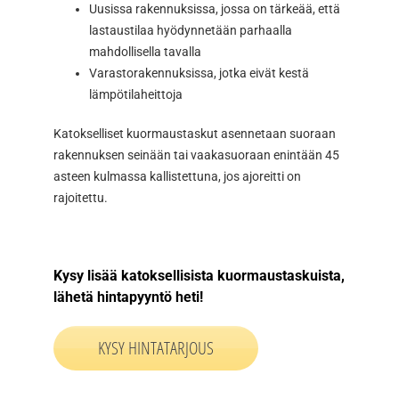
Uusissa rakennuksissa, jossa on tärkeää, että
lastaustilaa hyödynnetään parhaalla
mahdollisella tavalla
Varastorakennuksissa, jotka eivät kestä
lämpötilaheittoja
Katokselliset kuormaustaskut asennetaan suoraan
rakennuksen seinään tai vaakasuoraan enintään 45
asteen kulmassa kallistettuna, jos ajoreitti on
rajoitettu.
Kysy lisää katoksellisista kuormaustaskuista,
lähetä hintapyyntö heti!
KYSY HINTATARJOUS